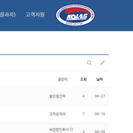
결과지)
고객지원
글쓴이
조회
날짜
올인원진텍
4
06-27
크라운제과
7
06-10
농업법인회사 다
4
04-26