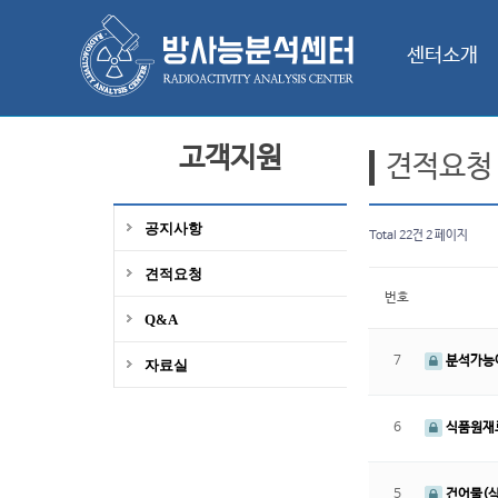
센터소개
고객지원
견적요청
공지사항
Total 22건
2 페이지
견적요청
번호
Q&A
7
분석가능여
자료실
6
식품원재료
5
건어물(식