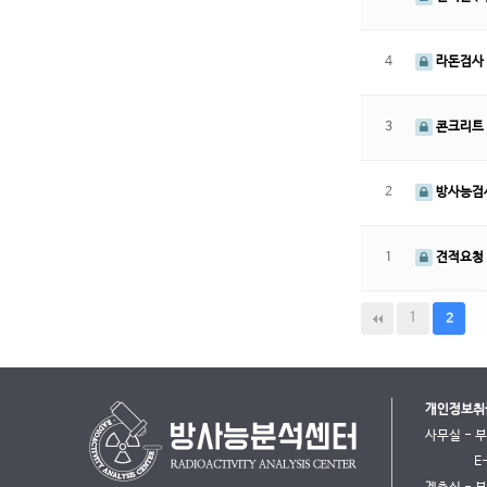
4
라돈검사 
3
콘크리트
2
방사능검사
1
견적요청 
1
2
개인정보취
사무실 - 
E