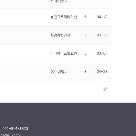
산 주식회사
블랭크코퍼레이션
6
04-12
최광종합건설
5
03-30
바다영어조합법인
5
03-07
(주) 비엠비
8
04-23
 : 051-514-1830