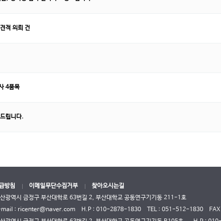
견적 의뢰 건
 4품목
드립니다.
급방침
이메일무단수집거부
찾아오시는길
부산광역시 금정구 부산대학로 63번길 2, 부산대학교 공동연구기기동 211-1호
-mail : ricenter@naver.com
H.P : 010-2878-1830
TEL :
051-512-1830
FAX