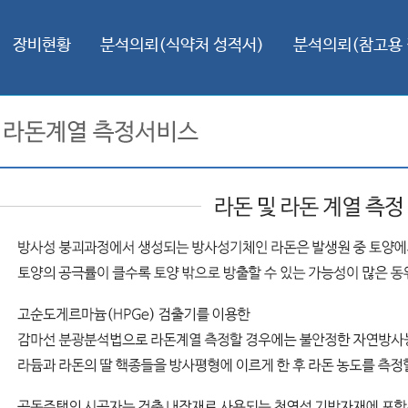
장비현황
분석의뢰(식약처 성적서)
분석의뢰(참고용 