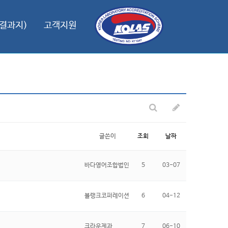
결과지)
고객지원
글쓴이
조회
날짜
바다영어조합법인
5
03-07
블랭크코퍼레이션
6
04-12
크라운제과
7
06-10