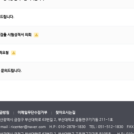
드립니다.
검출 시험성적서 의뢰
견적요청
 문의드립니다.
급방침
이메일무단수집거부
찾아오시는길
부산광역시 금정구 부산대학로 63번길 2, 부산대학교 공동연구기기동 211-1호
-mail : ricenter@naver.com
H.P : 010-2878-1830
TEL :
051-512-1830
FAX