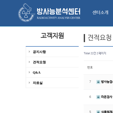
센터소개
고객지원
견적요청
공지사항
Total 22건
2 페이지
견적요청
번호
Q&A
7
방사능검사
자료실
6
라돈검사 
5
식품원재료