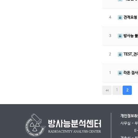
4
견적요청 
3
방사능 불
2
TEST_
1
라돈 검사
1
2
개인정보취
사무실 - 
E