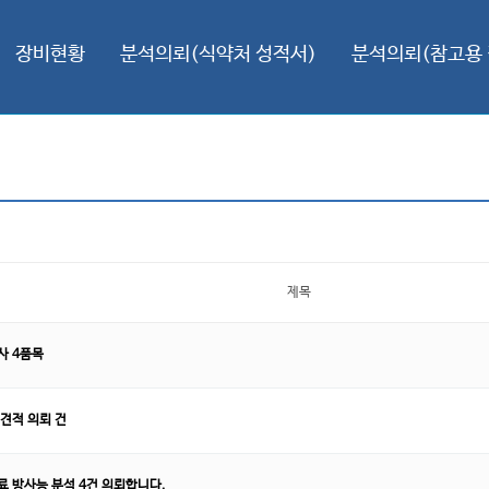
장비현황
분석의뢰(식약처 성적서)
분석의뢰(참고용 
제목
 4품목
견적 의뢰 건
 방사능 분석 4건 의뢰합니다.