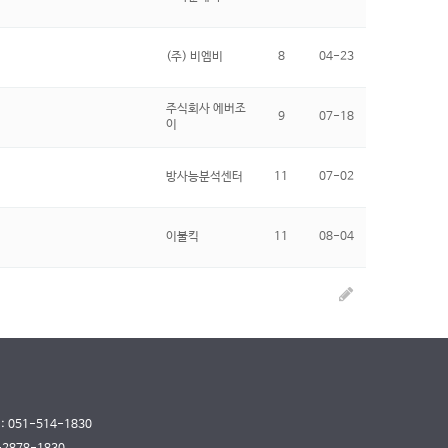
(주) 비엠비
8
04-23
주식회사 에버조
9
07-18
이
방사능분석센터
11
07-02
이불킥
11
08-04
 : 051-514-1830